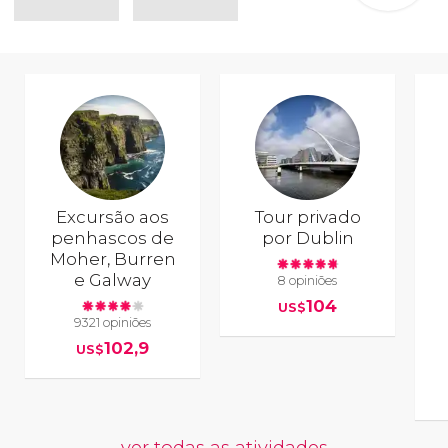
Excursão aos
Tour privado
penhascos de
por Dublin
Moher, Burren
e Galway
8 opiniões
104
US$
9321 opiniões
102,9
US$
ver todas as atividades