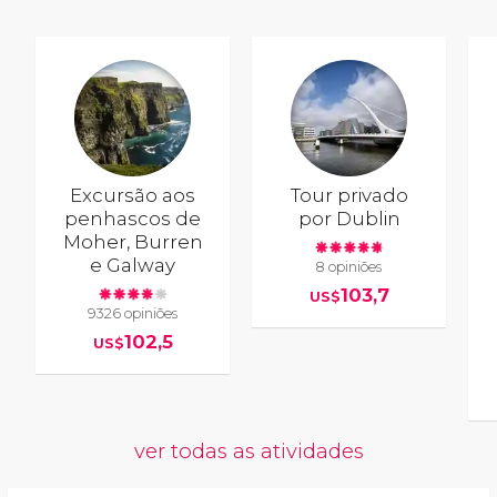
Excursão aos
Tour privado
penhascos de
por Dublin
Moher, Burren
e Galway
8 opiniões
103,7
US$
9326 opiniões
102,5
US$
ver todas as atividades