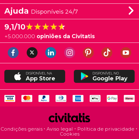
Ajuda
Disponíveis 24/7
★★★★★
★★★★★
9,1/10
+
5.000.000
opiniões da Civitatis
DISPONÍVEL NA
DISPONÍVEL NO
App Store
Google Play
Condições gerais
Aviso legal
Política de privacidade
Cookies