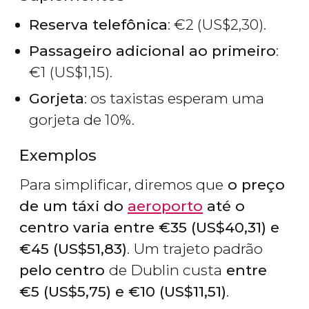
Reserva telefônica
:
€
2 (
US$
2,30).
Passageiro adicional ao primeiro
:
€
1 (
US$
1,15).
Gorjeta
: os taxistas esperam uma
gorjeta de 10%.
Exemplos
Para simplificar, diremos que
o preço
de um táxi do
aeroporto
até o
centro varia entre
€
35 (
US$
40,31)
e
€
45 (
US$
51,83)
. Um trajeto padrão
pelo
centro
de Dublin custa
entre
€
5 (
US$
5,75) e
€
10 (
US$
11,51)
.