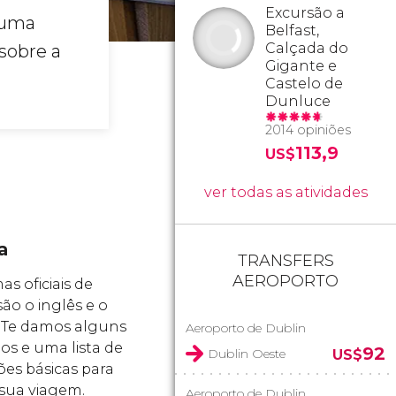
Excursão a
 uma
Belfast,
Calçada do
 sobre a
Gigante e
Castelo de
Dunluce
2014 opiniões
113,9
US$
ver todas as atividades
a
TRANSFERS
AEROPORTO
as oficiais de
ão o inglês e o
. Te damos alguns
Aeroporto de Dublin
os e uma lista de
92
Dublin Oeste
US$
ões básicas para
r sua viagem.
Aeroporto de Dublin