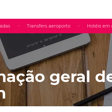
iadas
Transfers aeroporto
Hotéis em 
mação geral d
n