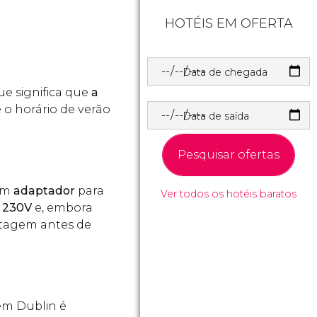
HOTÉIS EM OFERTA
Data de chegada
que significa que
a
 o horário de verão
Data de saída
Pesquisar ofertas
 um
adaptador
para
Ver todos os hotéis baratos
 230V
e, embora
oltagem antes de
 em Dublin é