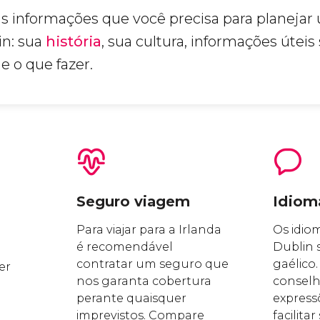
s informações que você precisa para planejar
in: sua
história
, sua cultura, informações úteis
 e o que fazer.
Seguro viagem
Idiom
Para viajar para a Irlanda
Os idiom
é recomendável
Dublin s
contratar um seguro que
gaélico
er
nos garanta cobertura
conselh
perante quaisquer
express
imprevistos. Compare
facilita