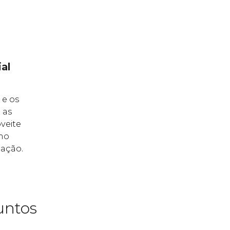
al
 e os
 as
veite
mo
mação.
untos