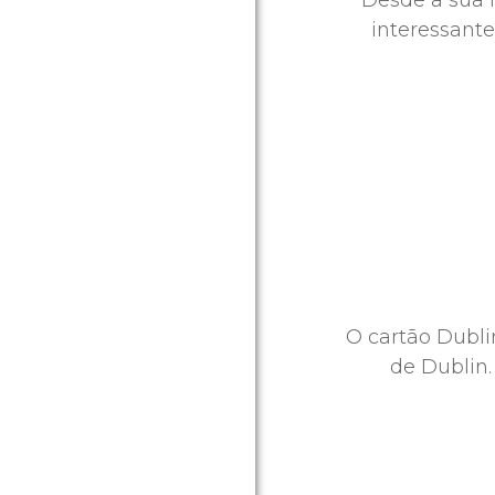
Desde a sua f
interessante
O cartão Dublin
de Dublin.