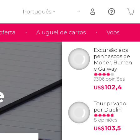
Português
oferta
Aluguel de carros
Voos
O seu carrinho está vazio
Excursão aos
penhascos de
Moher, Burren
e Galway
9306 opiniões
e
102,4
US$
Tour privado
por Dublin
8 opiniões
103,5
US$