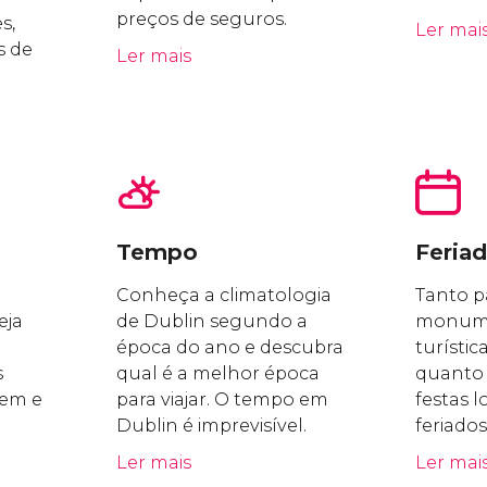
preços de seguros.
s,
Ler mai
s de
Ler mais
Tempo
Feria
Conheça a climatologia
Tanto p
eja
de Dublin segundo a
monume
época do ano e descubra
turístic
s
qual é a melhor época
quanto 
gem e
para viajar. O tempo em
festas l
Dublin é imprevisível.
feriados
Ler mais
Ler mai