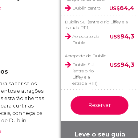
64,4
Dublin centro
s
US$
Dublin Sul (entre o rio Liffey e a
estrada R111)
94,3
Aeroporto de
US$
Dublin
Aeroporto de Dublin
94,3
Dublin Sul
US$
dos
(entre o rio
Liffey e a
estrada R111)
ara saber se os
ntos e atrações
as estarão abertas
Reservar
para curtir as
ocais, conheça os
 de Dublin.
s
Leve o seu guia