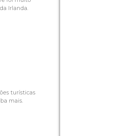
re foi muito
da Irlanda.
ões turísticas
iba mais.