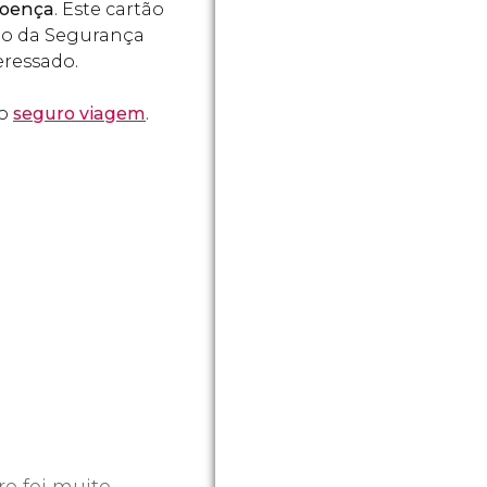
Doença
. Este cartão
nto da Segurança
eressado.
so
seguro viagem
.