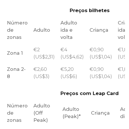
Preços bilhetes
Número
Adulto
Cria
de
Adulto
ida e
Criança
ida 
zonas
volta
volt
€
2
€
4
€
0,90
€
1,8
Zona 1
(
US$
2,31)
(
US$
4,62)
(
US$
1,04)
(
US
Zona 2-
€
2,60
€
5,20
€
0,90
€
1,8
8
(
US$
3)
(
US$
6)
(
US$
1,04)
(
US
Preços com Leap Card
Número
Adulto
Adulto
Adu
de
(Off
Criança
(Peak)*
dia
zonas
Peak)