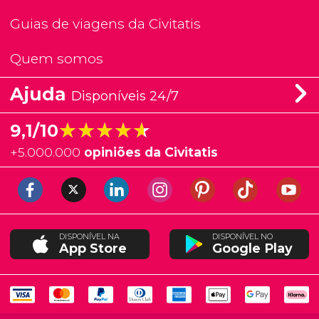
Guias de viagens da Civitatis
Quem somos
Ajuda
Disponíveis 24/7
★★★★★
★★★★★
9,1/10
+
5.000.000
opiniões da Civitatis
DISPONÍVEL NA
DISPONÍVEL NO
App Store
Google Play