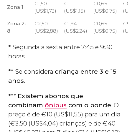
€
1,50
€
1
€
0,65
€
6
Zona 1
(
US$
1,73)
(
US$
1,15)
(
US$
0,75)
(
US
Zona 2-
€
2,50
€
1,94
€
0,65
€
5,
8
(
US$
2,88)
(
US$
2,24)
(
US$
0,75)
(
US
* Segunda a sexta entre 7:45 e 9:30
horas.
** Se considera
criança entre 3 e 15
anos
.
***
Existem abonos que
combinam
ônibus
com o bonde
. O
preço é de
€
10 (
US$
11,55) para um dia
(
€
3,50 (
US$
4,04) crianças) e de
€
40