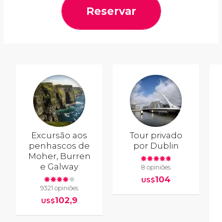
Reservar
Excursão aos
Tour privado
penhascos de
por Dublin
Moher, Burren
e Galway
8 opiniões
104
US$
9321 opiniões
102,9
US$