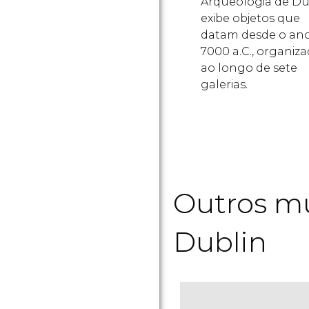
Arqueologia de Du
exibe objetos que
datam desde o an
7000 a.C., organiz
ao longo de sete
galerias.
Outros mu
Dublin