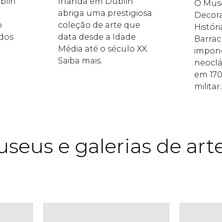
blin
Irlanda em Dublin
O Muse
abriga uma prestigiosa
Decora
o
coleção de arte que
Históri
ados
data desde a Idade
Barrac
Média até o século XX.
impone
Saiba mais.
neoclá
em 170
militar.
seus e galerias de ar