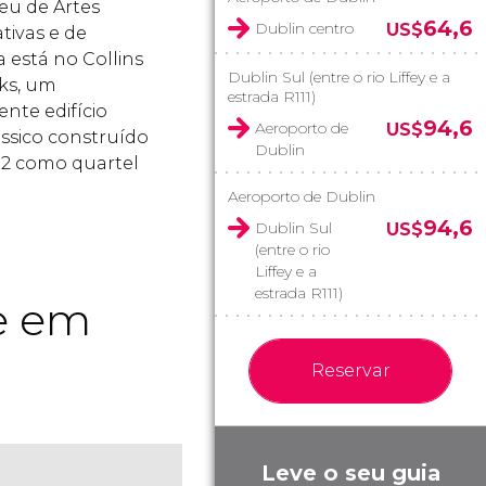
u de Artes
64,6
Dublin centro
US$
tivas e de
a está no Collins
Dublin Sul (entre o rio Liffey e a
ks, um
estrada R111)
nte edifício
94,6
Aeroporto de
US$
ssico construído
Dublin
2 como quartel
Aeroporto de Dublin
94,6
Dublin Sul
US$
(entre o rio
Liffey e a
estrada R111)
te em
Reservar
Leve o seu guia