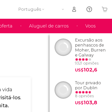
Português
oferta
Aluguel de carros
Voos
O seu carrinho está vazio
Excursão aos
penhascos de
Moher, Burren
e Galway
9321 opiniões
102,6
US$
Tour privado
por Dublin
 vida
8 opiniões
sitá-los
.
103,8
US$
ita.