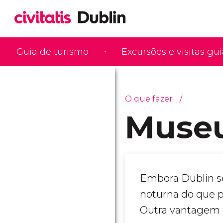
Guia de turismo
Excursões e visitas gu
O que fazer
Museu
Embora Dublin se
noturna do que 
Outra vantagem 