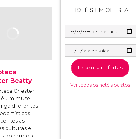
HOTÉIS EM OFERTA
Data de chegada
Data de saída
Pesquisar ofertas
oteca
ter Beatty
Ver todos os hotéis baratos
ioteca Chester
y é um museu
riga diferentes
os artísticos
centes às
s culturas e
ões do mundo.