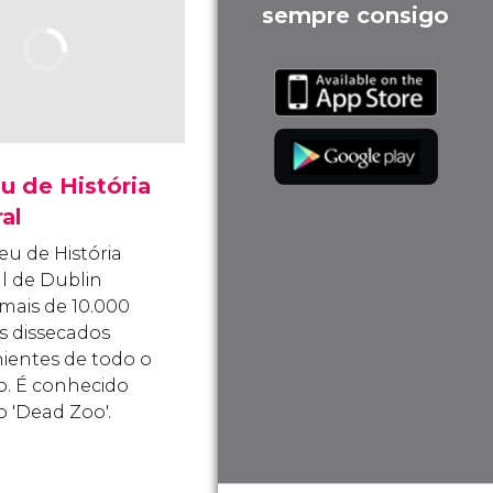
sempre consigo
u de História
al
u de História
l de Dublin
mais de 10.000
s dissecados
ientes de todo o
. É conhecido
 'Dead Zoo'.