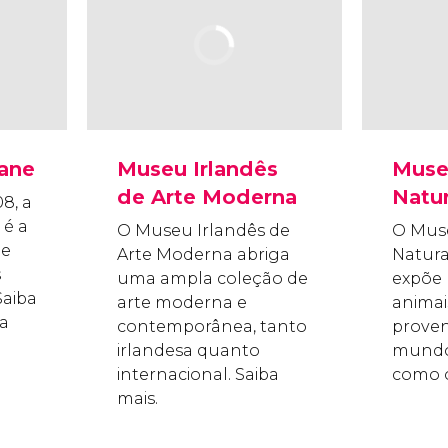
Lane
Museu Irlandês
Muse
de Arte Moderna
Natur
8, a
 é a
O Museu Irlandês de
O Muse
de
Arte Moderna abriga
Natura
s
uma ampla coleção de
expõe 
Saiba
arte moderna e
animai
ia
contemporânea, tanto
proven
irlandesa quanto
mundo
internacional. Saiba
como o
mais.