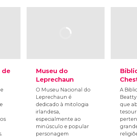
 de
Museu do
Bibli
Leprechaun
Ches
de
O Museu Nacional do
A Bibl
Leprechaun é
Beatt
de
dedicado à mitologia
que ab
irlandesa,
tesour
tos
especialmente ao
perten
minúsculo e popular
grande
.
personagem
religi