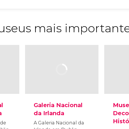
useus mais important
l
Galeria Nacional
Muse
a
da Irlanda
Decor
Histó
 de
A Galeria Nacional da