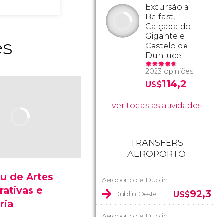
Excursão a
Belfast,
Calçada do
Gigante e
es
Castelo de
Dunluce
2023 opiniões
114,2
US$
ver todas as atividades
TRANSFERS
AEROPORTO
u de Artes
Aeroporto de Dublin
ativas e
92,3
Dublin Oeste
US$
ria
Aeroporto de Dublin