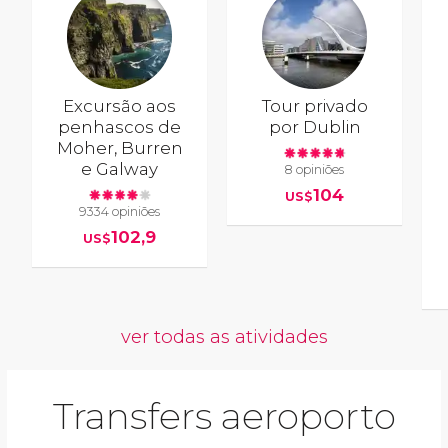
Excursão aos
Tour privado
penhascos de
por Dublin
Moher, Burren
e Galway
8 opiniões
104
US$
9334 opiniões
102,9
US$
ver todas as atividades
Transfers aeroporto