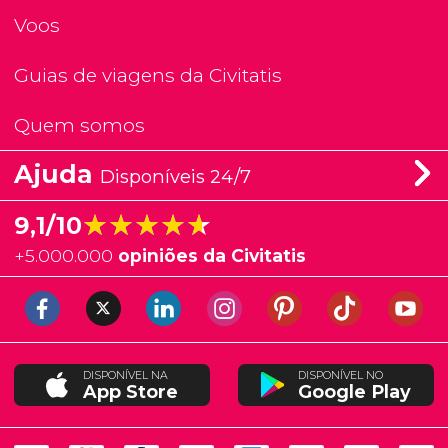
Voos
Guias de viagens da Civitatis
Quem somos
Ajuda
Disponíveis 24/7
★★★★★
★★★★★
9,1/10
+
5.000.000
opiniões da Civitatis
DISPONÍVEL NA
DISPONÍVEL NO
App Store
Google Play