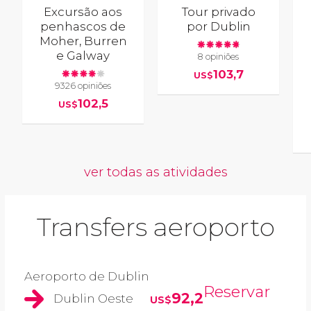
Excursão aos
Tour privado
penhascos de
por Dublin
Moher, Burren
e Galway
8 opiniões
103,7
US$
9326 opiniões
102,5
US$
ver todas as atividades
Transfers aeroporto
Aeroporto de Dublin
Reservar
92,2
Dublin Oeste
US$