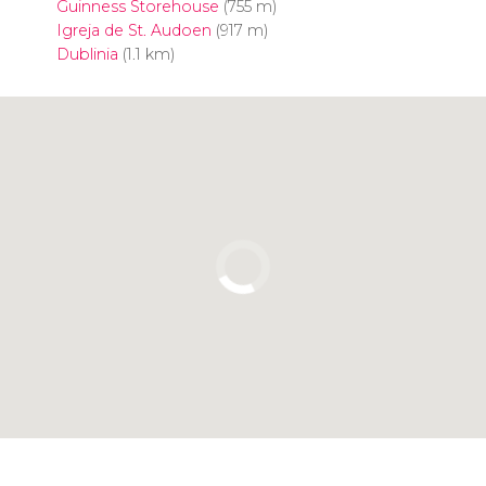
Guinness Storehouse
(755 m)
Igreja de St. Audoen
(917 m)
Dublinia
(1.1 km)
Clique para usar o mapa