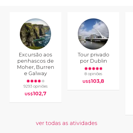
Excursão aos
Tour privado
penhascos de
por Dublin
Moher, Burren
e Galway
8 opiniões
103,8
US$
9293 opiniões
102,7
US$
ver todas as atividades