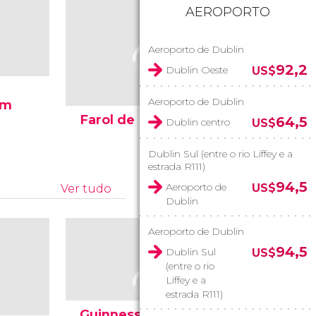
AEROPORTO
Aeroporto de Dublin
92,2
Dublin Oeste
US$
Aeroporto de Dublin
em
Caminho
Farol de Howth
Gigante
64,5
Dublin centro
US$
Dublin Sul (entre o rio Liffey e a
estrada R111)
94,5
Aeroporto de
US$
Ver tudo
Dublin
Aeroporto de Dublin
94,5
Dublin Sul
US$
(entre o rio
Liffey e a
estrada R111)
Guinness