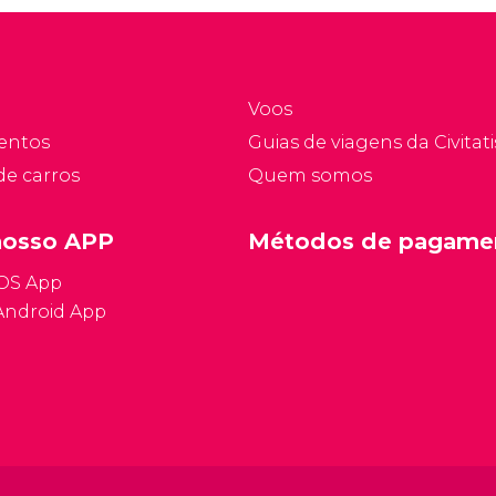
Voos
entos
Guias de viagens da Civitati
de carros
Quem somos
nosso APP
Métodos de pagame
iOS App
Android App
Condições ge