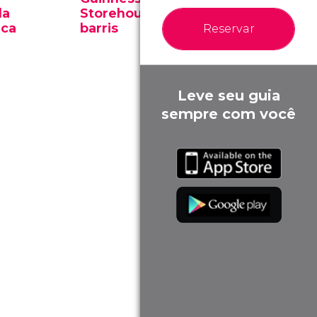
da
Storehouse e seus
Evolução
eca
barris
de Guin
Reservar
Leve seu guia
sempre com você