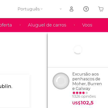
Português
oferta
Aluguel de carros
Voos
O seu carrinho está vazio
Excursão aos
penhascos de
Moher, Burren
ublin
.
e Galway
9326 opiniões
102,5
US$