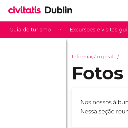
Guia de turismo
Excursões e visitas gu
Informação geral
Fotos
Nos nossos álbun
Nessa seção reun