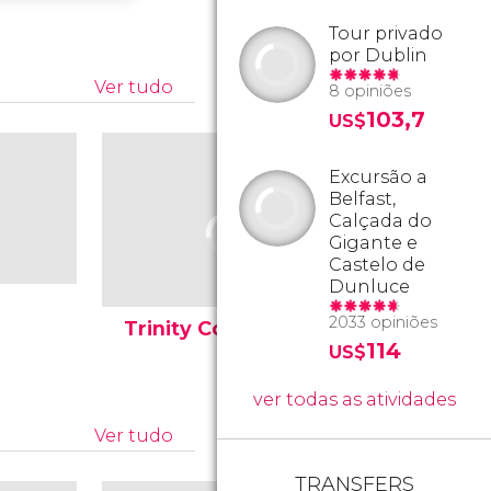
Tour privado
por Dublin
Ver tudo
8 opiniões
103,7
US$
Excursão a
Belfast,
Calçada do
Gigante e
Castelo de
Dunluce
Esfera d
2033 opiniões
Trinity College
uma Esf
114
US$
ver todas as atividades
Ver tudo
TRANSFERS