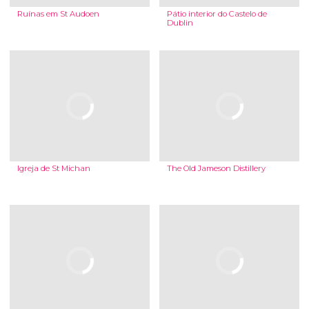
Ruínas em St Audoen
Pátio interior do Castelo de
Dublin
Igreja de St Michan
The Old Jameson Distillery