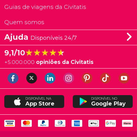
Guias de viagens da Civitatis
Quem somos
Ajuda
Disponíveis 24/7
★★★★★
★★★★★
9,1/10
+
5.000.000
opiniões da Civitatis
DISPONÍVEL NA
DISPONÍVEL NO
App Store
Google Play