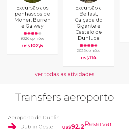
Excursão aos
Excursão a
penhascos de
Belfast,
Moher, Burren
Calçada do
e Galway
Gigante e
Castelo de
Dunluce
9326 opiniões
102,5
US$
2035 opiniões
114
US$
ver todas as atividades
Transfers aeroporto
Aeroporto de Dublin
Reservar
92,2
Dublin Oeste
US$