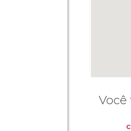
Você 
C