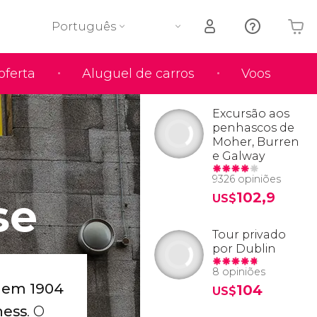
Português
oferta
Aluguel de carros
Voos
O seu carrinho está vazio
Excursão aos
penhascos de
Moher, Burren
e Galway
9326 opiniões
se
102,9
US$
Tour privado
por Dublin
8 opiniões
 em 1904
104
US$
ness
. O