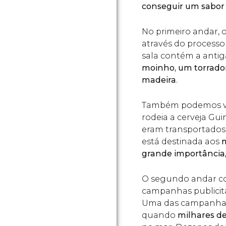
conseguir um sabor 
No primeiro andar, 
através do processo
sala contém a antig
moinho, um torrador
madeira
.
Também podemos ve
rodeia a cerveja Gu
eram transportados
está destinada aos
m
grande importância, 
O segundo andar con
campanhas publicitá
Uma das campanhas m
quando
milhares de