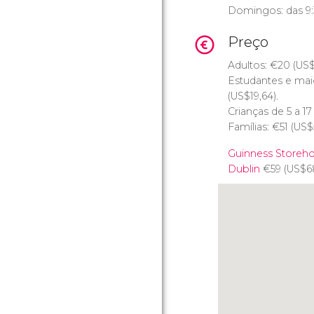
Domingos: das 9:3
Preço
Adultos:
€
20 (
US
Estudantes e mai
(
US$
19,64).
Crianças de 5 a 1
Famílias:
€
51 (
US$
Guinness Storeho
Dublin
€
59 (
US$
6