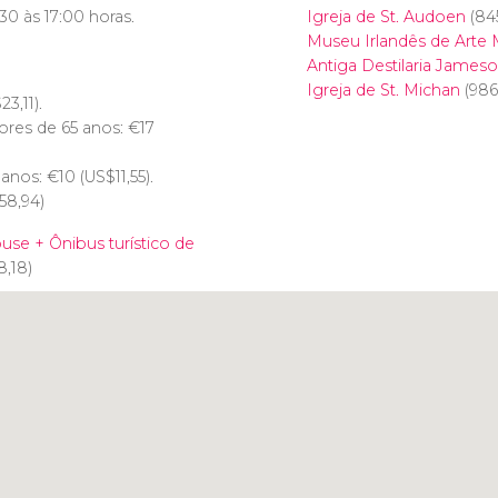
0 às 17:00 horas.
Igreja de St. Audoen
(84
Museu Irlandês de Arte
Antiga Destilaria James
Igreja de St. Michan
(986
$
23,11).
ores de 65 anos:
€
17
7 anos:
€
10 (
US$
11,55).
58,94)
use + Ônibus turístico de
8,18)
Clique para usar o mapa