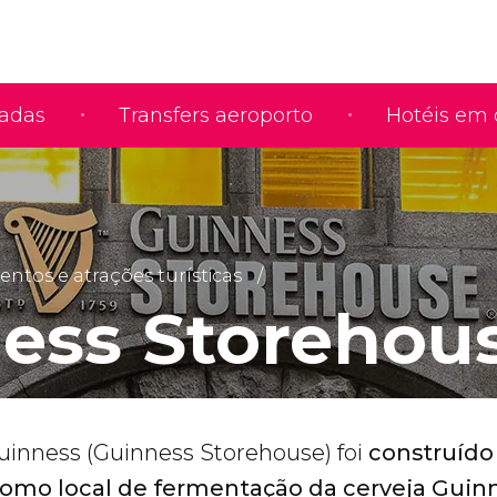
iadas
Transfers aeroporto
Hotéis em 
tos e atrações turísticas
ess Storehou
inness (Guinness Storehouse) foi
construído
como local de fermentação da cerveja Guin