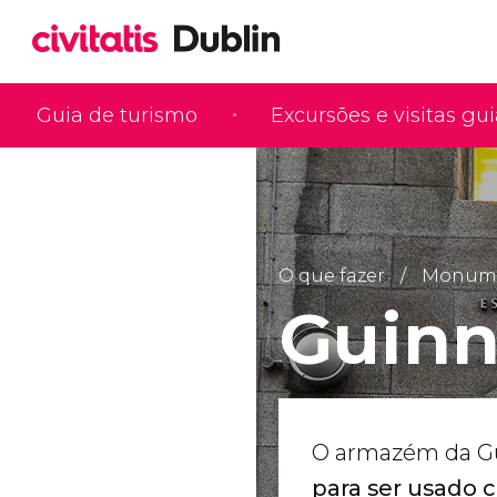
Guia de turismo
Excursões e visitas gu
O que fazer
Monumen
Guinn
O armazém da Gu
para ser usado 