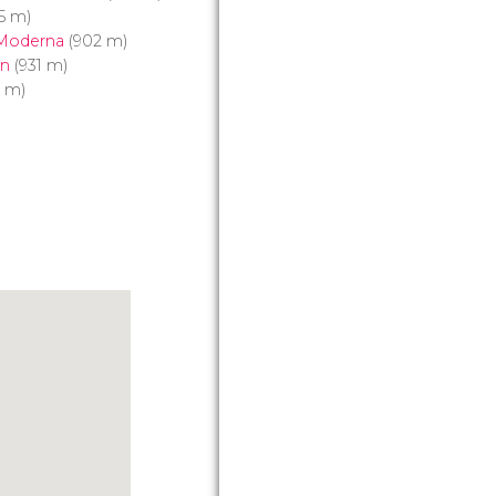
5 m)
 Moderna
(902 m)
on
(931 m)
 m)