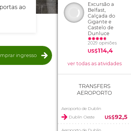
Excursão a
 portas ao
Belfast,
Calçada do
Gigante e
Castelo de
Dunluce
2029 opiniões
114,4
US$
mprar ingresso
ver todas as atividades
TRANSFERS
AEROPORTO
Aeroporto de Dublin
92,5
Dublin Oeste
US$
Aeroporto de Dublin