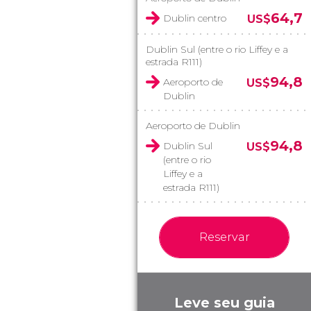
64,7
Dublin centro
US$
Dublin Sul (entre o rio Liffey e a
estrada R111)
94,8
Aeroporto de
US$
Dublin
Aeroporto de Dublin
94,8
Dublin Sul
US$
(entre o rio
Liffey e a
estrada R111)
Reservar
Leve seu guia