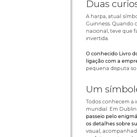
Duas curio
A harpa, atual símb
Guinness. Quando o
nacional, teve que 
invertida.
O conhecido Livro 
ligação com a empre
pequena disputa sob
Um símbolo
Todos conhecem a im
mundial. Em Dublin
passeio pelo enigmá
os detalhes sobre s
visual, acompanhad