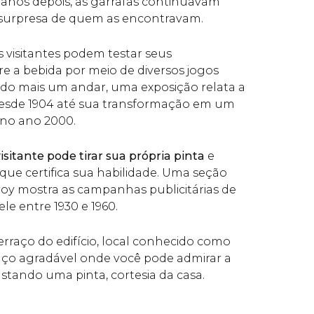
 anos depois, as garrafas continuavam
 surpresa de quem as encontravam.
s visitantes podem testar seus
 a bebida por meio de diversos jogos
ndo mais um andar, uma exposição relata a
o desde 1904 até sua transformação em um
 no ano 2000.
visitante pode tirar sua própria pinta
e
ue certifica sua habilidade. Uma seção
roy mostra as campanhas publicitárias de
ele entre 1930 e 1960.
terraço do edifício, local conhecido como
aço agradável onde você pode admirar a
stando uma pinta, cortesia da casa.