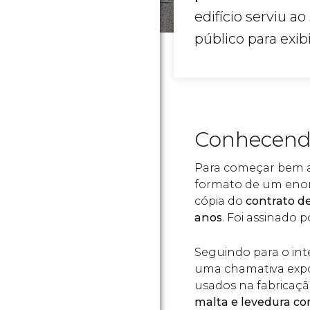
edifício serviu a
público para exib
Conhecend
Para começar bem a v
formato de um eno
cópia do
contrato d
anos
. Foi assinado 
Seguindo para o in
uma chamativa expo
usados na fabricaçã
malta e levedura c