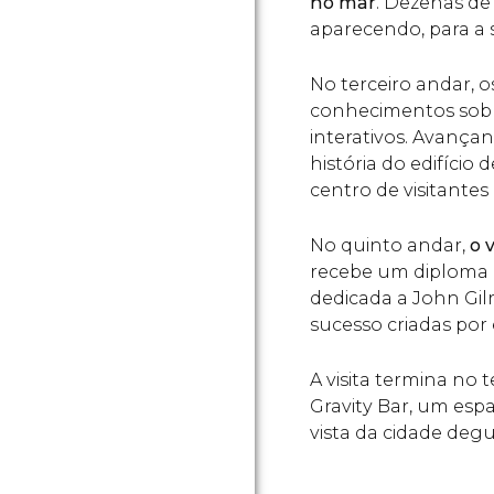
no mar
. Dezenas de
aparecendo, para a
No terceiro andar, o
conhecimentos sobre
interativos. Avança
história do edifíci
centro de visitantes
No quinto andar,
o 
recebe um diploma q
dedicada a John Gil
sucesso criadas por 
A visita termina no 
Gravity Bar, um esp
vista da cidade degu