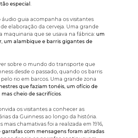
tão especial
.
o áudio guia acompanha os visitantes
 de elaboração da cerveja. Uma grande
a maquinaria que se usava na fábrica:
um
, um alambique e barris gigantes de
r sobre o mundo do transporte que
inness desde o passado, quando os barris
 pelo rio em barcos. Uma grande zona
estres que faziam tonéis, um ofício de
mas cheio de sacrifícios
.
vida os visitantes a conhecer as
rias da Guinness ao longo da história.
ais chamativas foi a realizada em 1916,
 garrafas com mensagens foram atiradas