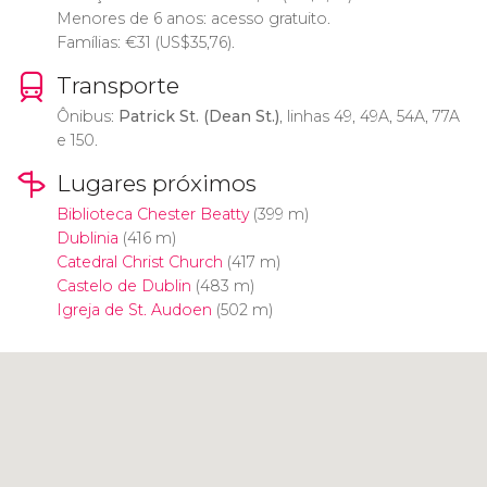
Menores de 6 anos: acesso gratuito.
Famílias:
€
31 (
US$
35,76).
Transporte
Ônibus:
Patrick St. (Dean St.)
, linhas 49, 49A, 54A, 77A
e 150.
Lugares próximos
Biblioteca Chester Beatty
(399 m)
Dublinia
(416 m)
Catedral Christ Church
(417 m)
Castelo de Dublin
(483 m)
Igreja de St. Audoen
(502 m)
Clique para usar o mapa