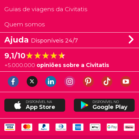
Guias de viagens da Civitatis
Quem somos
Ajuda
Disponíveis 24/7
★★★★★
★★★★★
9,1/10
+
5.000.000
opiniões sobre a Civitatis
DISPONÍVEL NA
DISPONÍVEL NO
App Store
Google Play