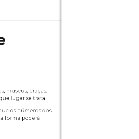
e
s, museus, praças,
que lugar se trata.
r que os números dos
ta forma poderá