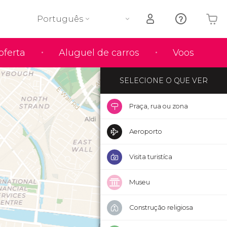
Português
O seu carrinho está vazio
oferta
Aluguel de carros
Voos
SELECIONE O QUE VER
Praça, rua ou zona
Aeroporto
Visita turistíca
Museu
Construção religiosa