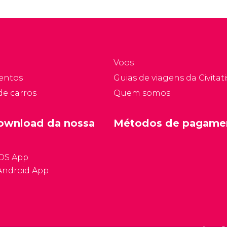
elhor desta cidade
uma viagem por Dublin:
ncantadora.
sua história, sua cultura,
informações úteis sobre
a capital, o que ver e o
que fazer.
Voos
entos
Guias de viagens da Civitati
de carros
Quem somos
ownload da nossa
Métodos de pagame
iOS App
Android App
Condições ge