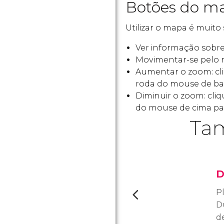
Botões do ma
Utilizar o mapa é muito 
Ver informação sobre 
Movimentar-se pelo 
Aumentar o zoom: cl
roda do mouse de bai
Diminuir o zoom: cli
do mouse de cima par
Tam
D
P
D
de