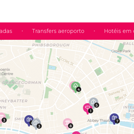
iadas
Transfers aeroporto
Hotéis em 